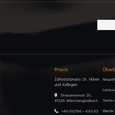
Praxis
Überb
Zahnarztpraxis Dr. Hüren
Neupat
und Kollegen
Leistu
Stresemannstr. 30,
Termin 
41236 Mönchengladbach
Werde 
+49 (0)2166 – 4 60 65