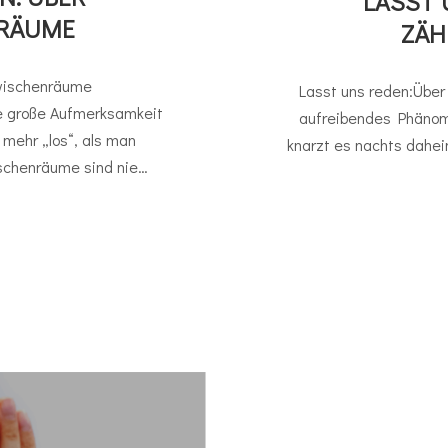
LASST 
RÄUME
ZÄH
wischenräume
Lasst uns reden:Über
e große Aufmerksamkeit
aufreibendes Phänom
mehr „los“, als man
knarzt es nachts dahei
schenräume sind nie…