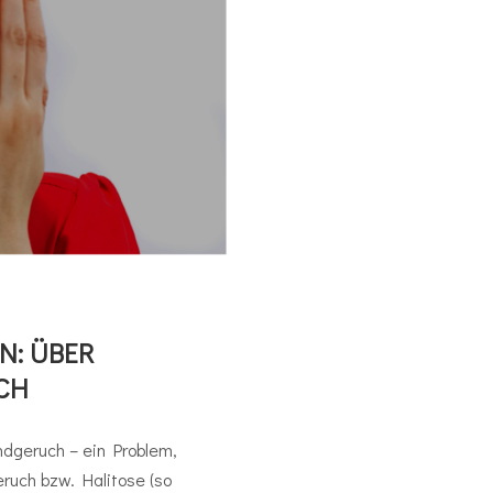
N: ÜBER
CH
dgeruch – ein Problem,
uch bzw. Halitose (so