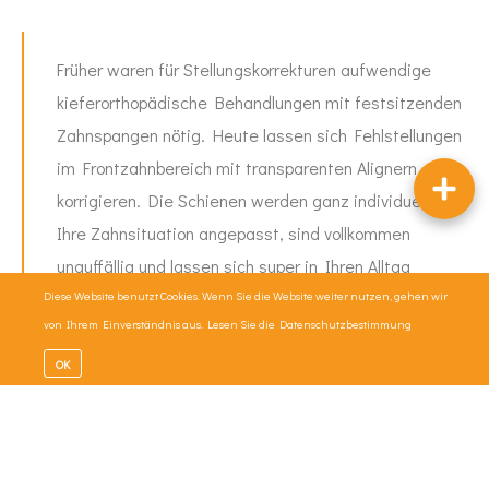
Früher waren für Stellungskorrekturen aufwendige
kieferorthopädische Behandlungen mit festsitzenden
Zahnspangen nötig. Heute lassen sich Fehlstellungen
im Frontzahnbereich mit transparenten Alignern
korrigieren. Die Schienen werden ganz individuell an
Ihre Zahnsituation angepasst, sind vollkommen
unauffällig und lassen sich super in Ihren Alltag
integrieren. Wir betreuen Sie während und nach der
Diese Website benutzt Cookies. Wenn Sie die Website weiter nutzen, gehen wir
von Ihrem Einverständnis aus. Lesen Sie die
Datenschutzbestimmung
Therapie engmaschig und stellen sicher, dass Sie mit
dem Ergebnis zu 100 % zufrieden sind! 💯
OK
Sind Sie an der Aligner-Therapie interessiert oder
haben Fragen zu den durchsichtigen Schienen, der
Handhabung oder der Behandlungsdauer? Sprechen