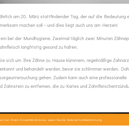
ährlich am 20. März stattfindender Tag, der auf die Bedeutung 
erksam machen soll – und dies liegt auch uns am Herzen!
stein bei der Mundhygiene. Zweimal täglich zwei Minuten Zähnep
hnfleisch langfristig gesund zu halten.
t Sie sich um Ihre Zähne zu Hause kümmern, regelmäßige Zahnar
 erkannt und behandelt werden, bevor sie schlimmer werden. Dahe
rsorgeuntersuchung gehen. Zudem kann auch eine professionelle
nd Zahnstein zu entfernen, die zu Karies und Zahnfleischentzün
 wir von Ihrem Einverständnis aus. Lesen Sie die
Datenschutzbestimmung