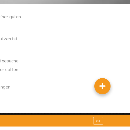
einer guten
utzen ist
ztbesuche
r sollten
dungen
OK